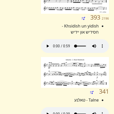
393
2196
Khsidish un yidish -
חסידיש און יידיש
341
Talne - טאלנע