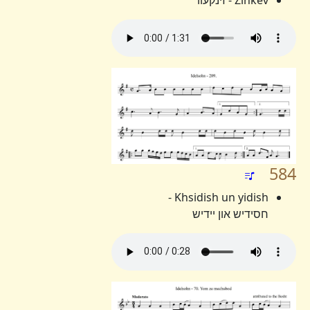
Zinkev - זינקעוו
584
Khsidish un yidish -
חסידיש און יידיש