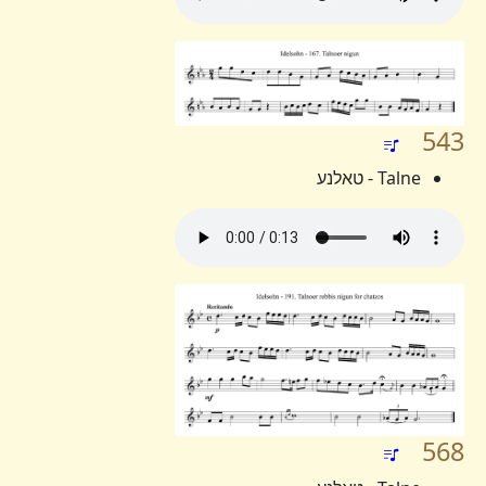
543
Talne - טאלנע
568