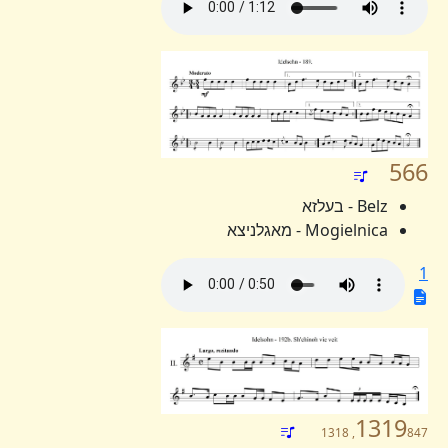
566
Belz - בעלזא
Mogielnica - מאגלניצא
1
1319
847, 1318