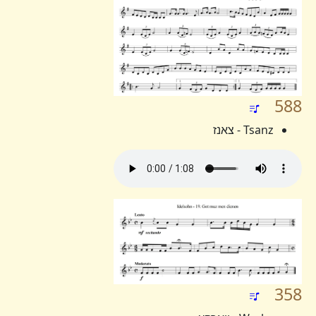
588
Tsanz - צאנז
358