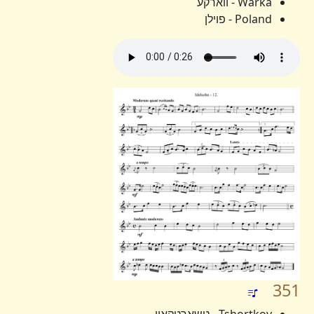
Warka - ווארקע
Poland - פוילן
351