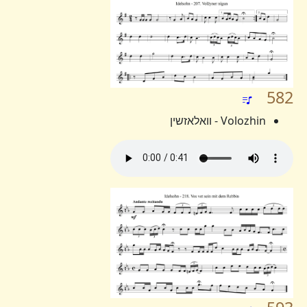
582
Volozhin - וואלאזשין