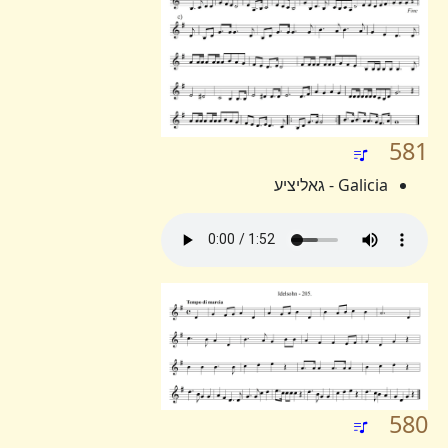
581
Galicia - גאליציע
580