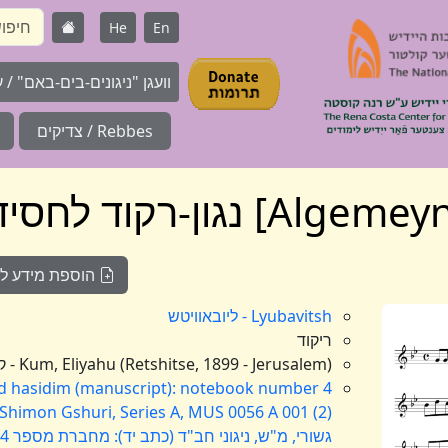
He
En
וועגן "ניגונים-בים-באם" / על 
Rebbes / צדיקים
הוספת מידע לניג
Lyubavitsh - ליובאוויטש
ריקוד
Kum, Eliyahu (Retshitse, 1899 - Jerusalem) - קום, אליהו (רעטשיצע, תר"ס - ירושלים)
ad hasidim (manuscript): notebook number 4
 Shimon Gshuri, Series A, MUS 0056 A 001 (2)
גשורי, מ"ש, ניגוני חב"ד (כתב יד): מחברת מספר 4