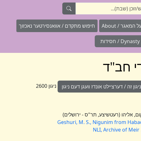
המאגר / About
חיפוש מתקדם / אוואנסירטער נאכזוך
Dynasty / חסידות
ניגון 2600
ון זה / דערציילט אונדז וועגן דעם ניגון
Geshuri, M. S., Nigunim from Hab
NLI, Archive of Meir