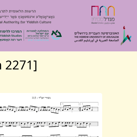
[Algemeyn 2271] נגון-רקוד לחסידי חב"ד