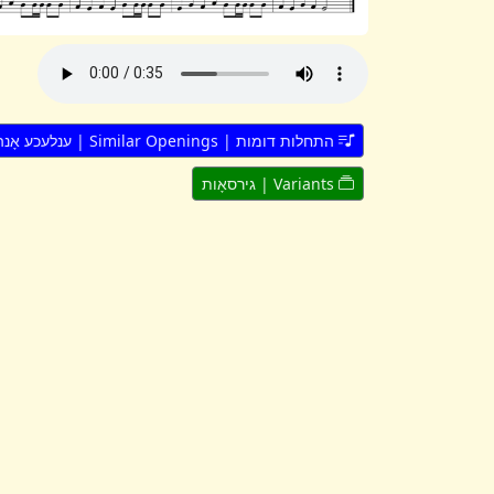
התחלות דומות | Similar Openings | ענלעכע אָנהייבן
Variants | גירסאָות