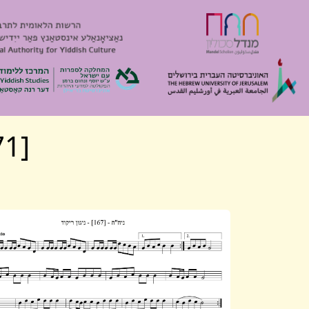
[Algemeyn 2271] Mishpokhe