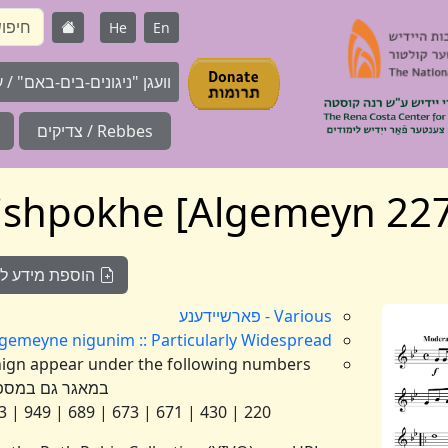
He
En
וועגן "ניגונים-בים-באם" / על 
Rebbes / צדיקים
הוספת מידע לניג
Various - פארשיידענע
Algemeyne nigunim :: Particularly Widespread :: אלגעמיינע :: ניגונים נפוצים במי
במאגר גם במספ
220 | 430 | 671 | 673 | 689 | 949 | 1233 | 1983 | 2352 | 2382 | 2600