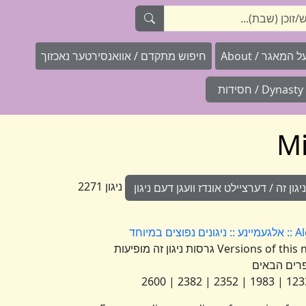
המאגר / About
חיפוש מתקדם / אוואנסירטער נאכזוך
Dynasty / חסידות
ניגון 2271
ון זה / דערציילט אונדז וועגן דעם ניגון
וחד
Versions of this nign appear under the following numbers גרסות ניגון זה מופיעות
רים הבאים