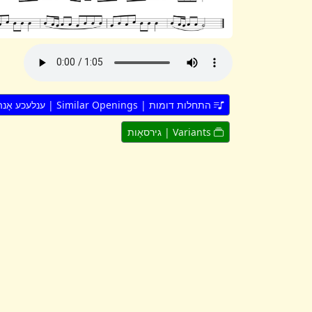
התחלות דומות | Similar Openings | ענלעכע אָנהייבן
Variants | גירסאָות