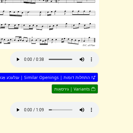
התחלות דומות | Similar Openings | ענלעכע אָנהייבן
Variants | גירסאָות