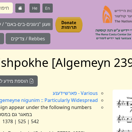
He
En
וועגן "ניגונים-בים-באם" / על 
Rebbes / צדיקים
הוספת מידע לניג
Various - פארשיידענע
Algemeyne nigunim :: Particularly Widespread :: אלגעמיינע :: ניגונים נפוצים במי
במאגר גם במספ
542 | 525 | 1378 | 1967 | 2391