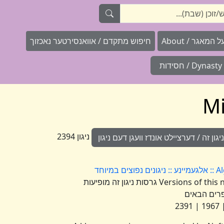
המאגר / About
חיפוש מתקדם / אוואנסירטער נאכזוך
Dynasty / חסידות
ניגון 2394
ון זה / דערציילט אונדז וועגן דעם ניגון
וחד
Versions of this nign appear under the following numbers גרסות ניגון זה מופיעות
רים הבאים