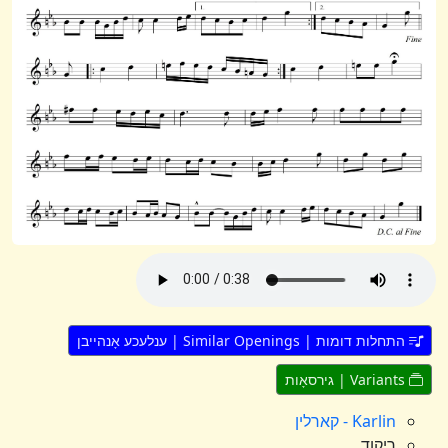
התחלות דומות | Similar Openings | ענלעכע אָנהייבן
Variants | גירסאָות
Karlin - קארלין
ריקוד