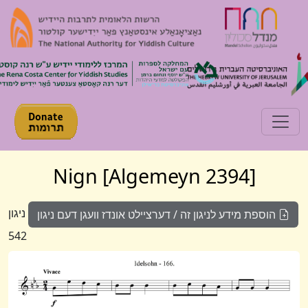
Toggle navigation
[Algemeyn 2394] Nign
ניגון
הוספת מידע לניגון זה / דערציילט אונדז וועגן דעם ניגון
542