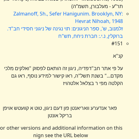
תר”ע - מעלבורן, תשמ”ה)
Zalmanoff, Sh., Sefer Hanigunim. Brooklyn, NY:
Hevrat Nihoah, 1948
זלמנוב, ש', ספר הניגונים: תוי נגינה של ניגוני חסידי חב"ד.
ברוקלין, נ.י.: חברת ניחח, תש"ח
#151
קנ"א
על פי אתר חב"דפדיה, ניגון זה הותאם לפסוק "ואלקים מלכי
מקדם..." בשנת תשל"ה, ראו קישור למידע נוסף, ראו גם
הקלטה מפי ר בצלאל אלטהויז
פאר אנדערע וואריאנטן פון דעם ניגון, טוט א קוועטש אויפן
בריקל אונטן
For other versions and additional information on this
nign see the URL below