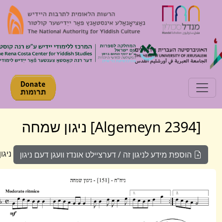
Toggle navigati
[Algemeyn 2394] ניגון שמחה
ניגון 1967
הוספת מידע לניגון זה / דערציילט אונדז וועגן דעם ניגון