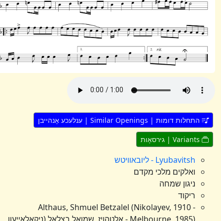
חלות דומות | Similar Openings | ענלעכע אָנהייבן
אָות
Lyubavitsh - ליובאוויטש
ואלקים מלכי מקדם
ניגון שמחה
ריקוד
Althaus, Shmuel Betzalel (Nikolayev, 1910 -
Melbourne, 1985) - אלטהויז, שמואל בצלאל (ניקאלאייעוו,