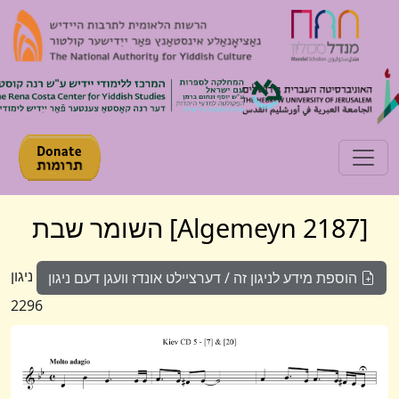
Toggle navigation
[Algemeyn 2187] השומר שבת
ניגון
הוספת מידע לניגון זה / דערציילט אונדז וועגן דעם ניגון
2296