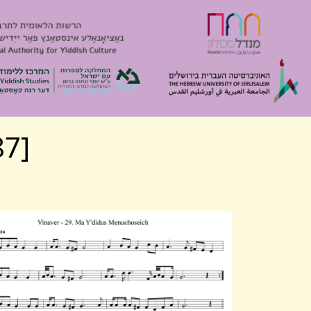
[Algemeyn 2187] Mishpokhe