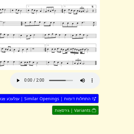
התחלות דומות | Similar Openings | ענלעכע אָנהייבן
Variants | גירסאָות