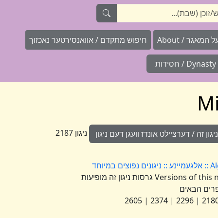
המאגר / About
חיפוש מתקדם / אוואנסירטער נאכזוך
Dynasty / חסידות
ניגון 2187
ון זה / דערציילט אונדז וועגן דעם ניגון
וחד
Versions of this nign appear under the following numbers גרסות ניגון זה מופיעות
רים הבאים