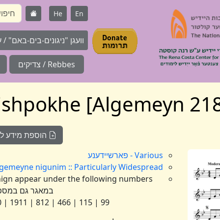
He
En
וועגן "ניגונים-בים-באם" / על 
Rebbes / צדיקים
הוספת מידע לניג
Various - פארשיידענע
Algemeyne nigunim :: Particularly Widespread :: אלגעמיינע :: ניגונים נפוצים במי
במאגר גם במספ
99 | 115 | 466 | 812 | 1911 | 2180 | 2296 | 2374 | 2605