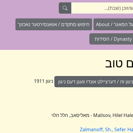
המאגר / About
חיפוש מתקדם / אוואנסירטער נאכזוך
Dynasty / חסידות
ניגון 1911
ון זה / דערציילט אונדז וועגן דעם ניגון
Malisov, Hilel Halevi (Paritch) (1795, Khmelnik - Kherson, 1864) - מאליסאב, הלל הלוי
Zalmanoff, Sh., Sefer H