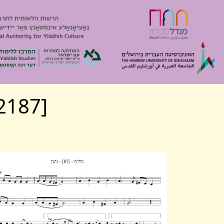
[Algemeyn 2187] ניגון לשבת ויום טוב