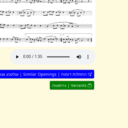
התחלות דומות | Similar Openings | ענלעכע אָנהייבן
Variants | גירסאָות