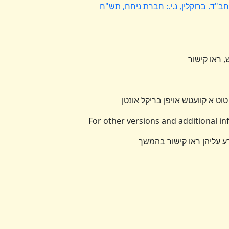
י חב"ד. ברוקלין, נ.י.: חברת ניחח, תש"ח
 ראו קישור
טוט א קוועטש אויפן בריקל אונטן
For other versions and additional i
דע עליהן ראו קישור בהמשך