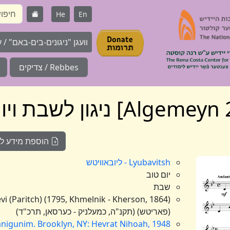
He
En
וועגן "ניגונים-בים-באם" / על 
Rebbes / צדיקים
הוספת מידע לניג
Lyubavitsh - ליובאוויטש
יום טוב
שבת
(פאריטש) (תקנ"ה, כמעלניק - כערסאן, תרכ"ד)
anigunim. Brooklyn, NY: Hevrat Nihoah, 1948