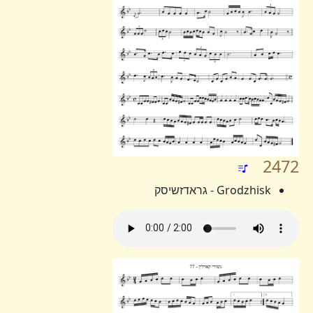
2472
Grodzhisk - גראדזשיסק