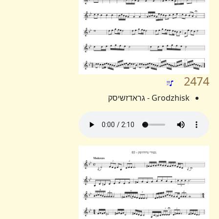
2474
Grodzhisk - גראדזשיסק