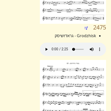
2475
Grodzhisk - גראדזשיסק