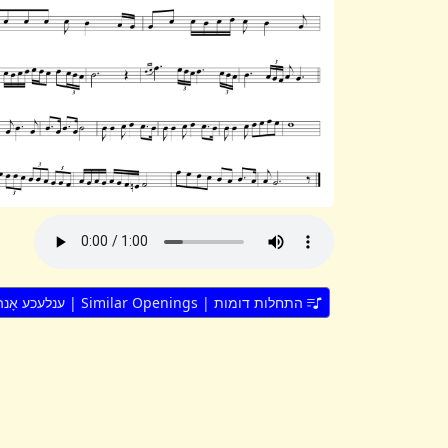
התחלות דומות | Similar Openings | ענלעכע אָנהייבן