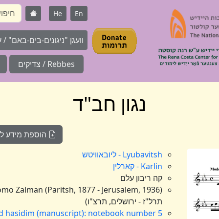
He
En
וועגן "ניגונים-בים-באם" / על 
Rebbes / צדיקים
נגון חב"ד
הוספת מידע לניג
Lyubavitsh - ליובאוויטש
Karlin - קארלין
קה ריבון עלם
תרל"ז - ירושלים, תרצ"ו)
ad hasidim (manuscript): notebook number 5