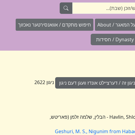
המאגר / About
חיפוש מתקדם / אוואנסירטער נאכזוך
Dynasty / חסידות
ניגון 2622
ון זה / דערציילט אונדז וועגן דעם ניגון
Havlin, Shlomo Zalman (Paritsh, 1877 - Jerusalem, 1936) - הבלין, שלמה זלמן (פאריטש,
Geshuri, M. S., Nigunim from Hab