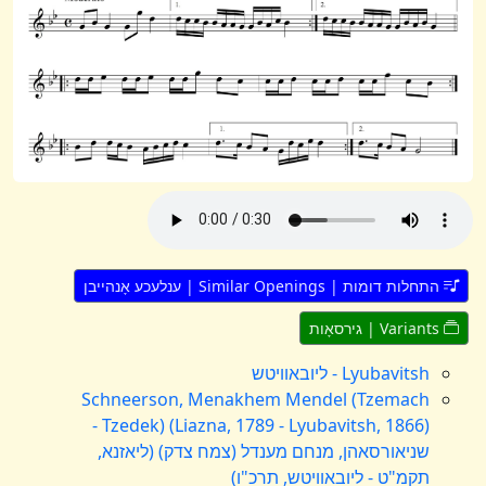
התחלות דומות | Similar Openings | ענלעכע אָנהייבן
Variants | גירסאָות
Lyubavitsh - ליובאוויטש
Schneerson, Menakhem Mendel (Tzemach
Tzedek) (Liazna, 1789 - Lyubavitsh, 1866) -
שניאורסאהן, מנחם מענדל (צמח צדק) (ליאזנא,
תקמ"ט - ליובאוויטש, תרכ"ו)