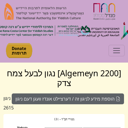
Toggle navigation
[Algemeyn 2200] נגון לבעל צמח
צדק
ניגון
הוספת מידע לניגון זה / דערציילט אונדז וועגן דעם ניגון
2615