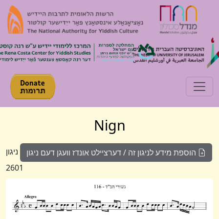
Toggle navigation
Nign
ניגון
הוספת מידע לניגון זה / דערציילט אונדז וועגן דעם ניגון
2601