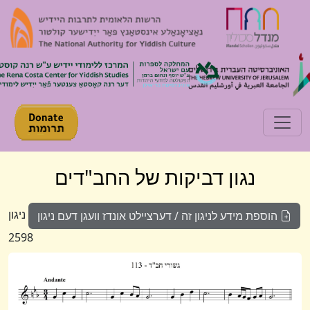
Toggle navigation
נגון דביקות של החב"דים
ניגון
הוספת מידע לניגון זה / דערציילט אונדז וועגן דעם ניגון
2598