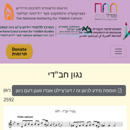
Toggle navigation
נגון חב"די
ניגון
הוספת מידע לניגון זה / דערציילט אונדז וועגן דעם ניגון
2592