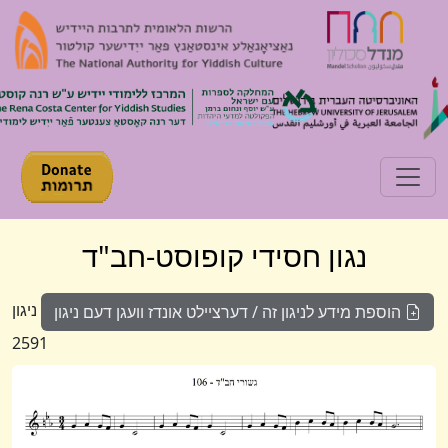
Toggle navigation
נגון חסידי קופוסט-חב"ד
ניגון
הוספת מידע לניגון זה / דערציילט אונדז וועגן דעם ניגון
2591