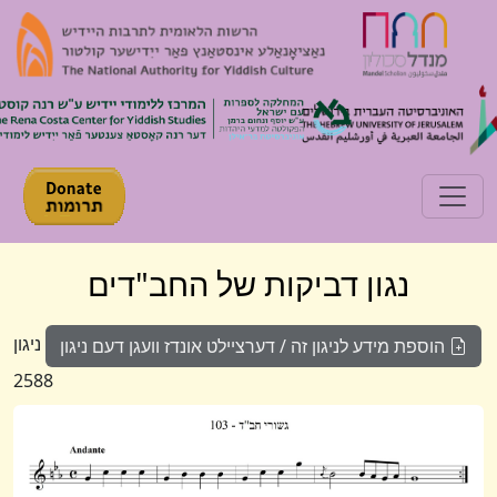
Toggle navigation
נגון דביקות של החב"דים
ניגון
הוספת מידע לניגון זה / דערציילט אונדז וועגן דעם ניגון
2588