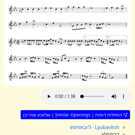
התחלות דומות | Similar Openings | ענלעכע אָנהייבן
Lyubavitsh - ליובאוויטש
דביקהלע