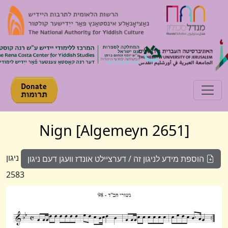
Toggle navigation
[Algemeyn 2651] Nign
ניגון
הוספת מידע לניגון זה / דערציילט אונדז וועגן דעם ניגון
2583