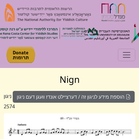
Toggle navigation
Nign
ניגון
הוספת מידע לניגון זה / דערציילט אונדז וועגן דעם ניגון
2574