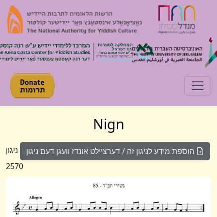
Toggle navigation
Nign
ניגון
הוספת מידע לניגון זה / דערציילט אונדז וועגן דעם ניגון
2570