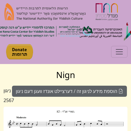
Toggle navigation
Nign
ניגון
הוספת מידע לניגון זה / דערציילט אונדז וועגן דעם ניגון
2567