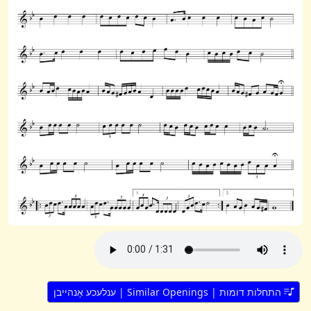
התחלות דומות | Similar Openings | ענלעכע אָנהייבן