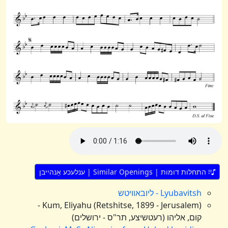
התחלות דומות | Similar Openings | ענלעכע אָנהייבן
Lyubavitsh - ליובאוויטש
Kum, Eliyahu (Retshitse, 1899 - Jerusalem) -
קום, אליהו (רעטשיצע, תר"ס - ירושלים)