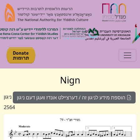
Toggle navigation
Nign
ניגון
הוספת מידע לניגון זה / דערציילט אונדז וועגן דעם ניגון
2564