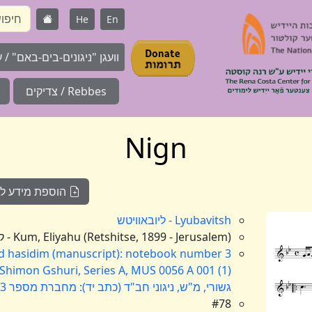
He
En
וועגן "ניגונים-בים-באם" / על 
Rebbes / צדיקים
Nign
הוספת מידע לניג
Lyubavitsh - ליובאוויטש
Kum, Eliyahu (Retshitse, 1899 - Jerusalem) - קום, אליהו (רעטשיצע, תר"ס - ירושלים)
ad hasidim (manuscript): notebook number 3
 Shimon Gshuri, Series A, MUS 0056 A 001 (1)
גשורי, מ"ש, ניגוני חב"ד (כתב יד): מחברת מספר 3
#78