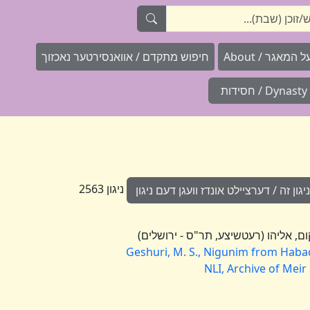
המאגר / About
חיפוש מתקדם / אוואנסירטער נאכזוך
Dynasty / חסידות
ניגון 2563
ון זה / דערציילט אונדז וועגן דעם ניגון
Geshuri, M. S., Nigunim from Hab
NLI, Archive of Meir