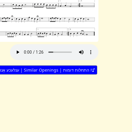
התחלות דומות | Similar Openings | ענלעכע אָנהייבן