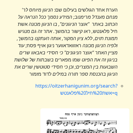
הערת אחד הגולשים בעילום שם:
הניגון מיוחס לר'
מנחם מענדל מרימנוב; המידע נסמך ככל הנראה על
הכתוב באתר "אוצר הניגונים", בו הניגון מכונה
אשת
חיל פלאנטש
, ראו קישור בהמשך. אתר זה גם מנגיש
תמונת תוים, ללא ציון המקור, אותה העתקנו בהמשך,
ולפיה הניגון מכונה
ראזוואדאווער ניגון אויף פסח;
עוד
מציין האתר "אוצר הניגונים" כי חסידי באבאוו שרים
בניגון זה את הפיוט
שמו מפארים
בשבתות של שלושת
השבועות בין המצרים; וכן כי חסידי סטוטשין שרים את
הניגון בהכנסת ספר תורה במילים
לדוד מזמור
https://oitzerhanigunim.org/search?
q=אשת%20חיל%20פלאנטש