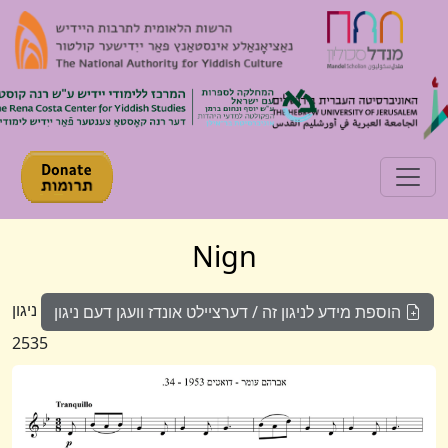
Toggle navigation
Nign
ניגון
הוספת מידע לניגון זה / דערציילט אונדז וועגן דעם ניגון
2535