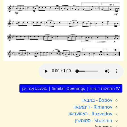
התחלות דומות | Similar Openings | ענלעכע אָנהייבן
Bobov - באבאוו
Rimanov - רימאנאוו
Rozvedov - ראזוועדאוו
Stutshin - סטוטשין