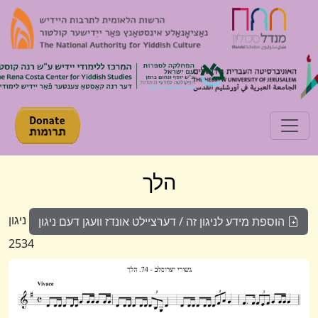
Toggle navigation
הלך
ניגון
הוספת מידע לניגון זה / דערציילט אונדז וועגן דעם ניגון
2534