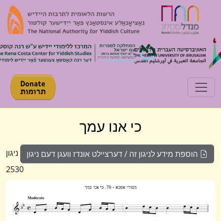
Toggle navigation
כי אנו עמך
ניגון
הוספת מידע לניגון זה / דערציילט אונדז וועגן דעם ניגון
2530