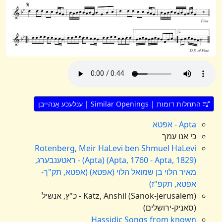
התחלות דומות | Similar Openings | ענלעכע אָנהייבן
Apta - אפטא
כי אנו עמך
Rotenberg, Meir HaLevi ben Shmuel HaLevi
(Apta) (Apta, 1760 - Apta, 1829) - ראטענבערג,
מאיר הלוי בן שמואל הלוי (אפטא) (אפטא, תק"ך-
אפטא, תקפ"ז)
Katz, Anshil (Sanok-Jerusalem) - כ"ץ, אנשיל
(סאניק-ירושלים)
Hassidic Songs from known