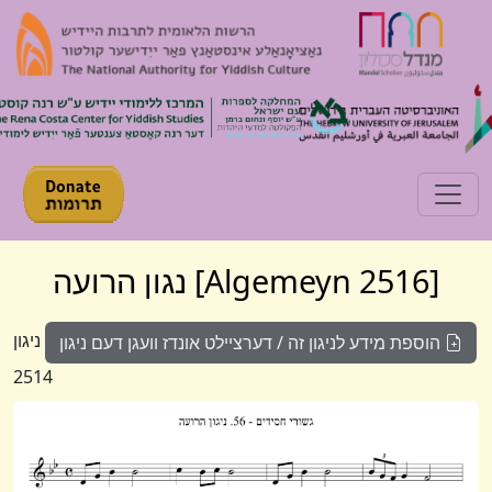
Toggle navigation
[Algemeyn 2516] נגון הרועה
ניגון
הוספת מידע לניגון זה / דערציילט אונדז וועגן דעם ניגון
2514