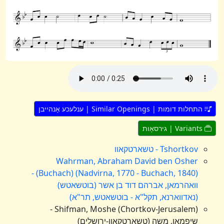
התחלות דומות | Similar Openings | ענלעכע אָנהייבן
Variants | גירסאָות
Tshortkov - טשארטקאוו
Wahrman, Abraham David ben Osher
(Buchach) (Nadvirna, 1770 - Buchach, 1840) -
וואהרמאן, אברהם דוד בן אשר (בוטשאטש)
(נאדווארנא, תקל"א - בוטשאטש, תר"א)
Shifman, Moshe (Chortkov-Jerusalem) -
שיפמאן, משה (טשארטקאוו-ירושלים)