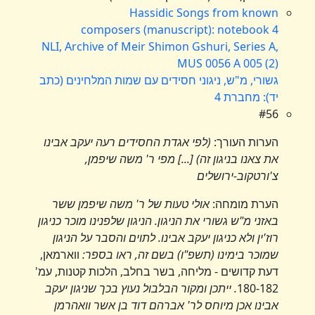
Hassidic Songs from known
composers (manuscript): notebook 4
NLI, Archive of Meir Shimon Gshuri, Series A,
MUS 0056 A 005 (2)
גשורי, מ"ש, ניגוני חסידים עם שמות המלחינים (כתב
יד): מחברת 4
#56
הערות העורך:
(לפי אגדת החסידים רעה יעקב אבינו
את צאנו בניגון זה) [...] מפי ר' משה שיפמן,
צ'ורטקוב-ירושלים
הערת מומחה:
אולי טעות של ר' משה שיפמן ששר
באזני מ"ש גשורי את הניגון. הניגון שלפנינו מוכר כניגון
רוז'ין ולא כניגון יעקב אבינו. לתוים והסבר על הניגון
שמוכר בימינו (תשפ"ו) בשם זה, ראו בספר:
ווארמאן,
דעת קדושים - מליחה, בשר בחלב, הלכות קטנות, עמ'
180-182
. ייתכן ומקור הבלבול נעוץ בכך שניגון יעקב
אבינו אכן מיוחס לר' אברהם דוד בן אשר וואהרמן