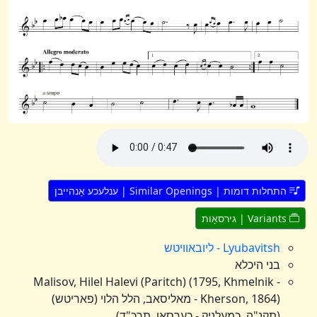
התחלות דומות | Similar Openings | ענלעכע אָנהייבן
Variants | גירסאָות
Lyubavitsh - ליובאוויטש
בני היכלא
Malisov, Hilel Halevi (Paritch) (1795, Khmelnik -
Kherson, 1864) - מאליסאב, הלל הלוי (פאריטש)
(תקנ"ה, כמעלניק - כערסאן, תרכ"ד)