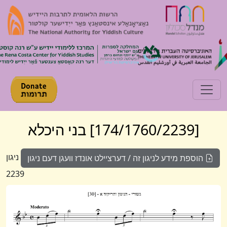
Toggle navigation
[174/1760/2239] בני היכלא
ניגון
הוספת מידע לניגון זה / דערציילט אונדז וועגן דעם ניגון
2239