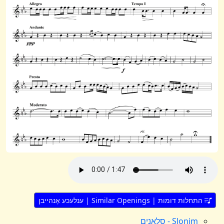
התחלות דומות | Similar Openings | ענלעכע אָנהייבן
Slonim - סלאנים