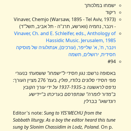
ישמחו במלכותך
ריקוד
Vinaver, Chemjo (Warsaw, 1895 - Tel Aviv, 1973)
- וינבר, נחמיה (ווארשע, תרנ"ה - תל אביב, תשל"ד)
Vinaver, Ch. and E. Schleifer, eds., Anthology of
Hassidic Music. Jerusalem, 1985
וינבר, ח', א' שלייפר, (עורכים), אנתולוגיה של מוסיקה
חסידית, ירושלים, תשמה
#94
באסופה נרשם:
נגון חסידי ל"ישמחו" ששמעתי בנעורי
מפי חסידי סלונים בלודז, פולין.
בעמ' 276 מציין העורך:
נדפס לראשונה ב-1937-1935 על ידי עורך הקובץ
ב"מדור לזמרה" שנתפרסם בעריכתו ב"יידישע
רונדשאו" בברלין
Editor's note:
Sung to YIS'MECHU from the
Sabbath liturgy. As a boy the editor heard this tune
sung by Slonim Chassidim in Lodz, Poland.
On p.