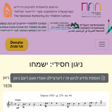
Toggle navigation
ניגון חסידי: ישמחו
ניגון
הוספת מידע לניגון זה / דערציילט אונדז וועגן דעם ניגון
1838