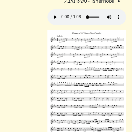
Tshernobil - טשערנאביל