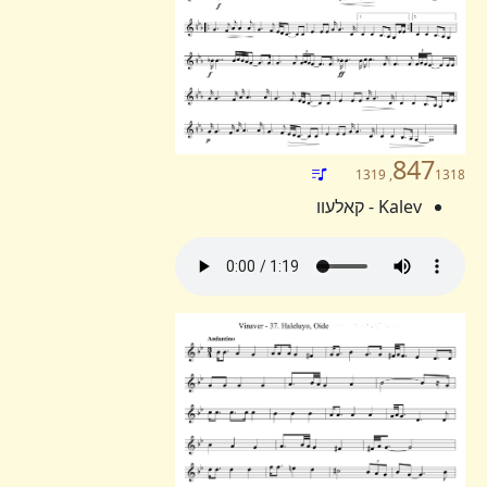
847
1318, 1319
Kalev - קאלעוו