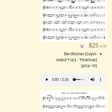
825
2191
Berditshev (Leyvi-
Yitskhok) - בערדיטשעוו
(לוי-יצחק)