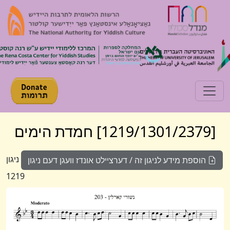
Toggle navigation
[1219/1301/2379] חמדת הימים
ניגון
הוספת מידע לניגון זה / דערציילט אונדז וועגן דעם ניגון
1219