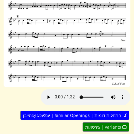
התחלות דומות | Similar Openings | ענלעכע אָנהייבן
Variants | גירסאָות