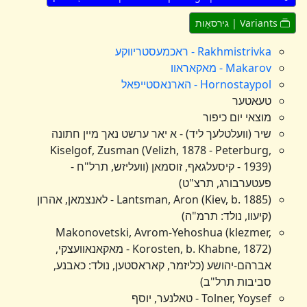
Variants | גירסאָות
Rakhmistrivka - ראכמעסטריווקע
Makarov - מאקאראוו
Hornostaypol - הארנאסטייפאל
טעאטער
מוצאי יום כיפור
שיר (וועלטלעך ליד) - א יאר ערשט נאך מיין חתונה
Kiselgof, Zusman (Velizh, 1878 - Peterburg,
1939) - קיסעלגאף, זוסמאן (וועליזש, תרל"ח -
פעטערבורג, תרצ"ט)
Lantsman, Aron (Kiev, b. 1885) - לאנצמאן, אהרון
(קיעוו, נולד: תרמ"ה)
Makonovetski, Avrom-Yehoshua (klezmer,
Korosten, b. Khabne, 1872) - מאקאנאוועצקי,
אברהם-יהושע (כליזמר, קאראסטען, נולד: כאבנע,
סביבות תרל"ב)
Tolner, Yoysef - טאלנער, יוסף