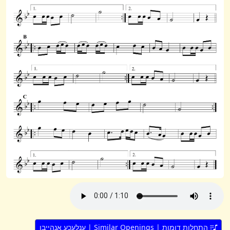
התחלות דומות | Similar Openings | ענלעכע אָנהייבן