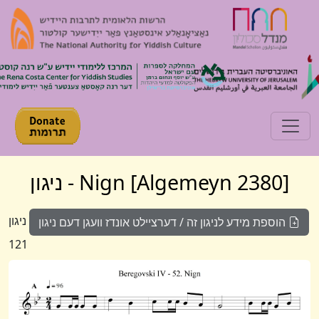
Toggle navigation
[Algemeyn 2380] Nign - ניגון
ניגון
הוספת מידע לניגון זה / דערציילט אונדז וועגן דעם ניגון
121