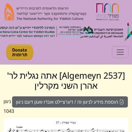
Toggle navigation
[Algemeyn 2537] אתה נגלית לר'
אהרן השני מקרלין
ניגון
הוספת מידע לניגון זה / דערציילט אונדז וועגן דעם ניגון
1043