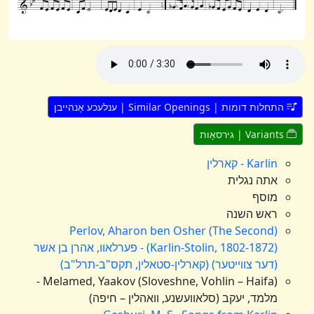
התחלות דומות | Similar Openings | ענלעכע אָנהייבן
Variants | גירסאָות
Karlin - קארלין
אתה נגלית
מוסף
ראש השנה
Perlov, Aharon ben Osher (The Second)
(Karlin-Stolin, 1802-1872) - פערלאוו, אהרן בן אשר
(דער צווייטער) (קארלין-סטאלין, תקס"ב-תרל"ב)
Melamed, Yaakov (Sloveshne, Vohlin – Haifa) -
מלמד, יעקב (סלאוועשנע, וואהלין – חיפה)