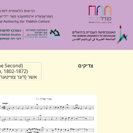
צדיקים
he Second)
אשר (דער צווייטער