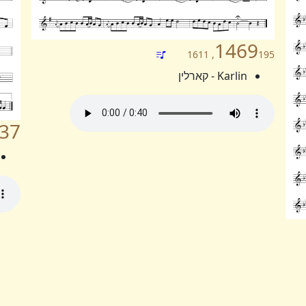
1469
195, 1611
Karlin - קארלין
37