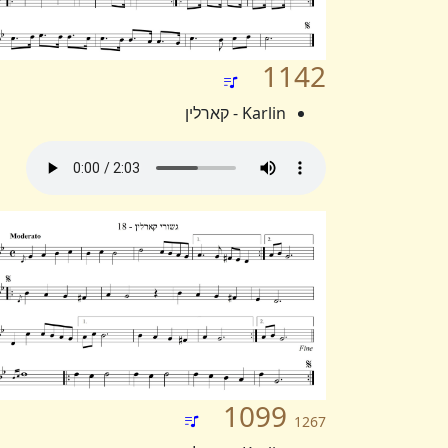
1142
Karlin - קארלין
1099
1267