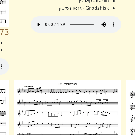
Karlin - קארלין
Grodzhisk - גראדזשיסק
73