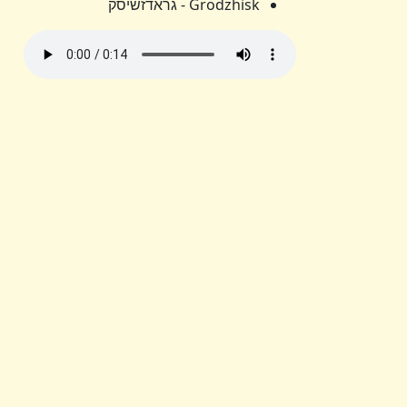
Grodzhisk - גראדזשיסק