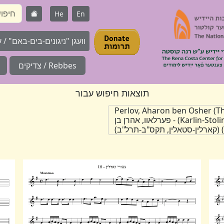
He
En
וועגן "ניגונים-בים-באם" / על 
Rebbes / צדיקים
תוצאות חיפוש עבור
Perlov, Aharon ben Osher (T
(Karlin-Stolin, 1802-1872) - פערלאוו, אהרן בן
) (קארלין-סטאלין, תקס"ב-תרל"ב)