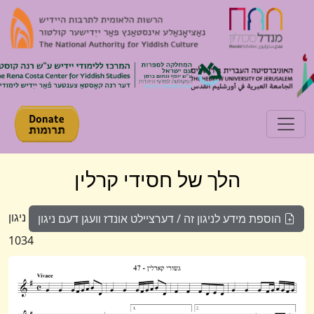
Toggle navigation
הלך של חסידי קרלין
ניגון
הוספת מידע לניגון זה / דערציילט אונדז וועגן דעם ניגון
1034