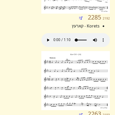
2285
2192
Korets - קארעץ
2263
2193