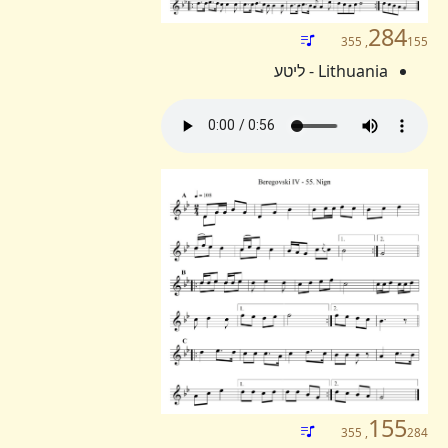
284
155, 355
Lithuania - ליטע
155
284, 355