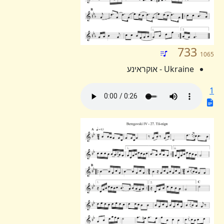
733
1065
Ukraine - אוקראינע
1