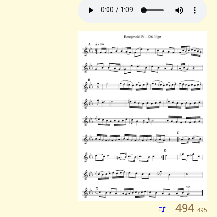
494
495