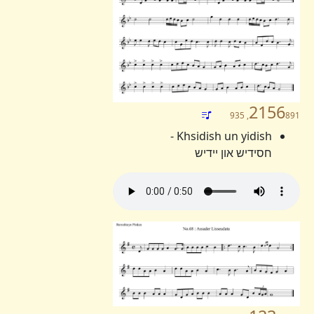
2156
891, 935
Khsidish un yidish -
חסידיש און יידיש