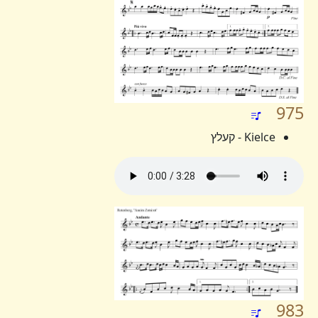
975
Kielce - קעלץ
983