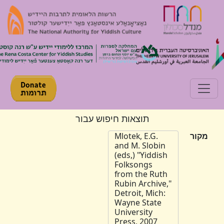
Toggle navigation
תוצאות חיפוש עבור
מקור
Mlotek, E.G.
and M. Slobin
(eds,) "Yiddish
Folksongs
from the Ruth
Rubin Archive,"
Detroit, Mich:
Wayne State
University
Press, 2007