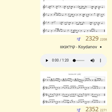
2329
2208
Koydanov - קוידאנאוו
2352
2271