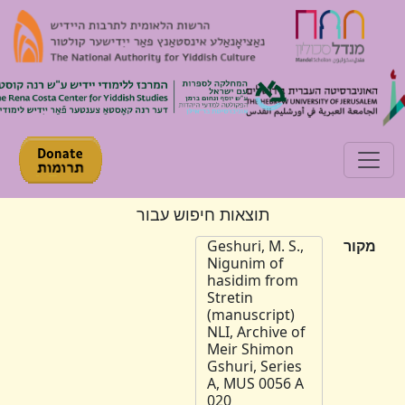
Toggle navigation
תוצאות חיפוש עבור
מקור
Geshuri, M. S.,
Nigunim of
hasidim from
Stretin
(manuscript)
NLI, Archive of
Meir Shimon
Gshuri, Series
A, MUS 0056 A
020