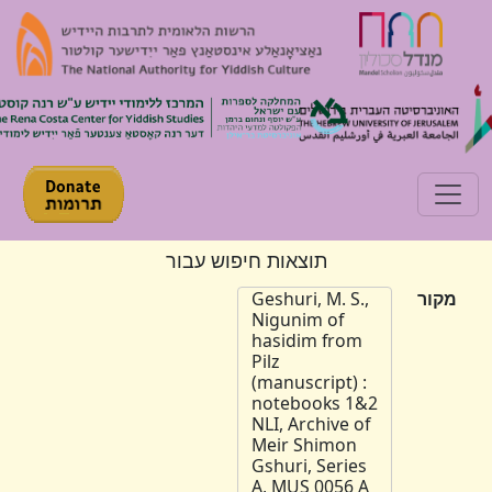
Toggle navigation
תוצאות חיפוש עבור
מקור
Geshuri, M. S.,
Nigunim of
hasidim from
Pilz
(manuscript) :
notebooks 1&2
NLI, Archive of
Meir Shimon
Gshuri, Series
A, MUS 0056 A