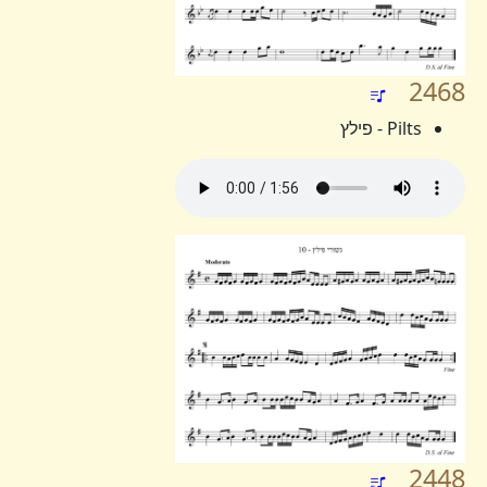
2468
Pilts - פילץ
2448