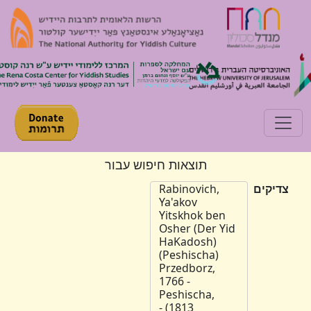
Toggle navigation
תוצאות חיפוש עבור
צדיקים
Rabinovich,
Ya'akov
Yitskhok ben
Osher (Der Yid
HaKadosh)
(Peshischa)
Przedborz,
1766 -
Peshischa,
1813) -