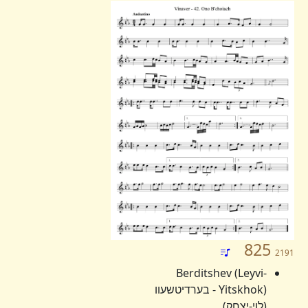
825
2191
Berditshev (Leyvi-
Yitskhok) - בערדיטשעוו
(לוי-יצחק)