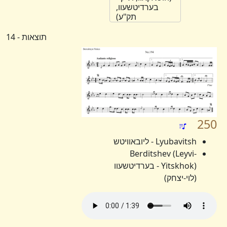
בערדיטשעוו,
תק"ע)
תוצאות - 14
250
Lyubavitsh - ליובאוויטש
Berditshev (Leyvi-
Yitskhok) - בערדיטשעוו
(לוי-יצחק)