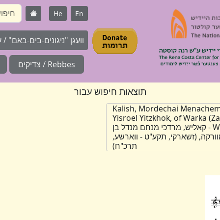
He
En
וועגן "ניגונים-בים-באם" / על 
Rebbes / צדיקים
תוצאות חיפוש עבור
Kalish, Mordechai Menache
Yisroel Yitzkhok, of Warka (Za
Warsaw, 1868) - קאליש, מרדכי מנחם מנדל בן
ורקה, (זשארקי, תקע"ט - ווארשע,
תרכ"ח)