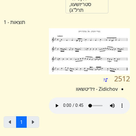
סטריזשעוו,
תרל"ג)
תוצאות - 1
2512
Zidichov - זידיטשאוו
1