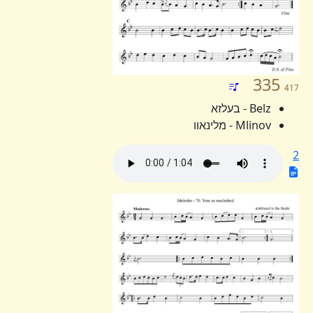
335
417
Belz - בעלזא
Mlinov - מלינאוו
2