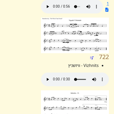
1
722
Vizhnits - וויזשניץ