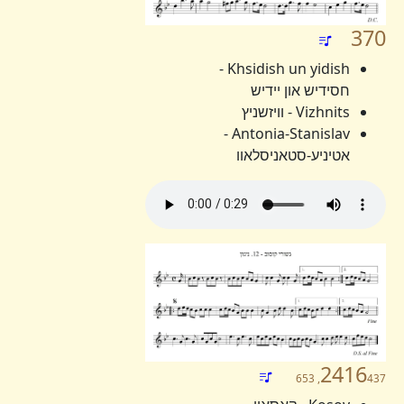
370
Khsidish un yidish -
חסידיש און יידיש
Vizhnits - וויזשניץ
Antonia-Stanislav -
אטיניע-סטאניסלאוו
2416
437, 653