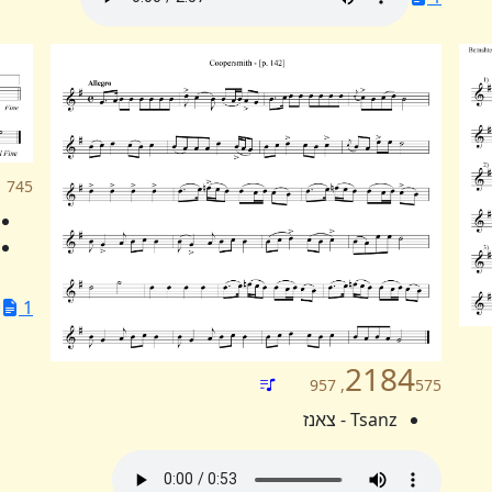
745
1
2184
575, 957
Tsanz - צאנז