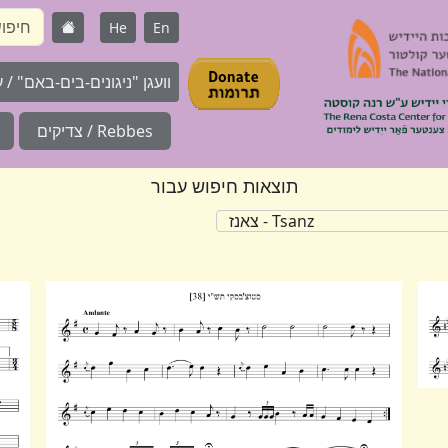
He
En
וועגן "ניגונים-בים-באם" / על 
Rebbes / צדיקים
תוצאות חיפוש עבור
Tsanz - צאנז