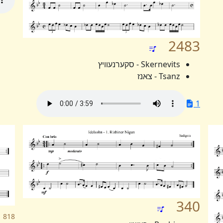
2483
Skernevits - סקערנעוויץ
Tsanz - צאנז
1
340
818